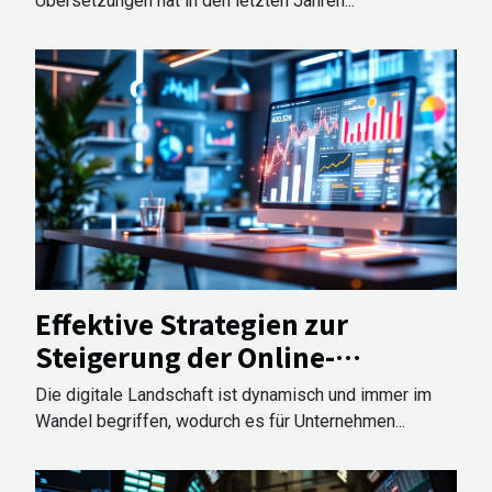
Übersetzungen hat in den letzten Jahren...
Effektive Strategien zur
Steigerung der Online-
Sichtbarkeit Ihres
Die digitale Landschaft ist dynamisch und immer im
Unternehmens
Wandel begriffen, wodurch es für Unternehmen...