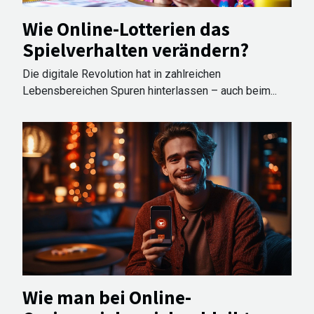
Wie Online-Lotterien das
Spielverhalten verändern?
Die digitale Revolution hat in zahlreichen
Lebensbereichen Spuren hinterlassen – auch beim...
Wie man bei Online-