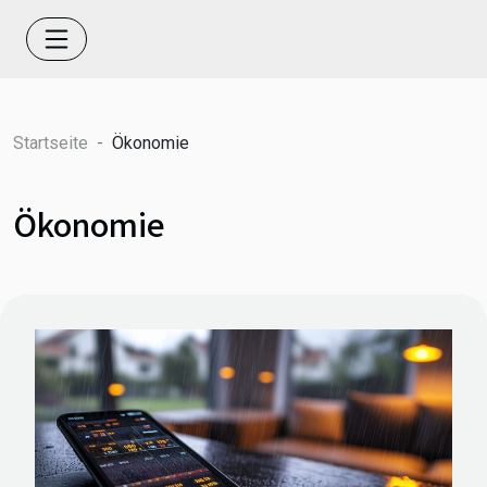
Startseite
Ökonomie
Ökonomie