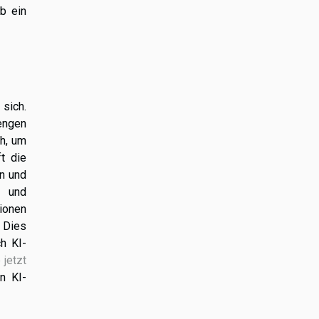
b ein
 sich.
engen
ch, um
t die
n und
e und
tionen
 Dies
h KI-
 jetzt
n KI-