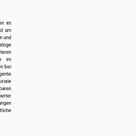
en im
nd um
rn und
ialoge
teren
re im
en bei
gente
ziale
baren
erter
ungen
liche