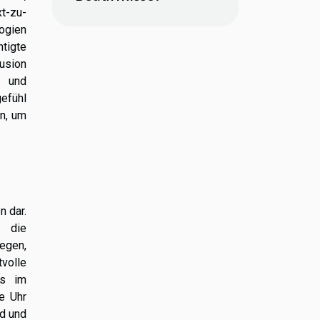
xt-zu-
ogien
htigte
usion
g und
gefühl
en, um
n dar.
e die
egen,
volle
rs im
e Uhr
ld und