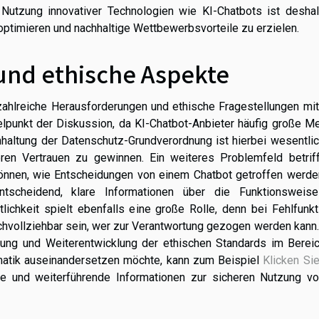
 Nutzung innovativer Technologien wie KI-Chatbots ist deshal
optimieren und nachhaltige Wettbewerbsvorteile zu erzielen.
nd ethische Aspekte
zahlreiche Herausforderungen und ethische Fragestellungen mit
lpunkt der Diskussion, da KI-Chatbot-Anbieter häufig große M
nhaltung der Datenschutz-Grundverordnung ist hierbei wesentli
en Vertrauen zu gewinnen. Ein weiteres Problemfeld betriff
können, wie Entscheidungen von einem Chatbot getroffen werde
ntscheidend, klare Informationen über die Funktionsweis
tlichkeit spielt ebenfalls eine große Rolle, denn bei Fehlfunk
hvollziehbar sein, wer zur Verantwortung gezogen werden kann.
chung und Weiterentwicklung der ethischen Standards im Bereic
matik auseinandersetzen möchte, kann zum Beispiel
Klicken Sie
ke und weiterführende Informationen zur sicheren Nutzung vo