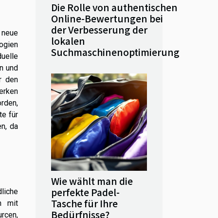
Die Rolle von authentischen
Online-Bewertungen bei
der Verbesserung der
 neue
lokalen
ogien
Suchmaschinenoptimierung
uelle
in und
r den
erken
orden,
te für
n, da
Wie wählt man die
perfekte Padel-
liche
Tasche für Ihre
n mit
Bedürfnisse?
rcen,