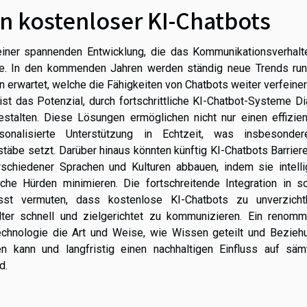
n kostenloser KI-Chatbots
iner spannenden Entwicklung, die das Kommunikationsverhalt
te. In den kommenden Jahren werden ständig neue Trends ru
n erwartet, welche die Fähigkeiten von Chatbots weiter verfeine
st das Potenzial, durch fortschrittliche KI-Chatbot-Systeme D
estalten. Diese Lösungen ermöglichen nicht nur einen effizien
sonalisierte Unterstützung in Echtzeit, was insbesonde
äbe setzt. Darüber hinaus könnten künftig KI-Chatbots Barrier
hiedener Sprachen und Kulturen abbauen, indem sie intelli
che Hürden minimieren. Die fortschreitende Integration in so
st vermuten, dass kostenlose KI-Chatbots zu unverzicht
ter schnell und zielgerichtet zu kommunizieren. Ein renommi
echnologie die Art und Weise, wie Wissen geteilt und Bezieh
n kann und langfristig einen nachhaltigen Einfluss auf sämt
d.