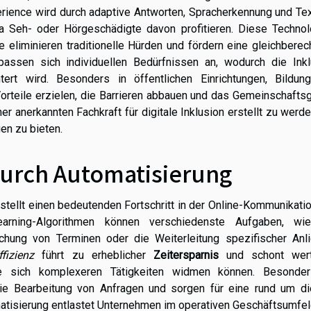
erience wird durch adaptive Antworten, Spracherkennung und Te
a Seh- oder Hörgeschädigte davon profitieren. Diese Technol
 eliminieren traditionelle Hürden und fördern eine gleichberec
passen sich individuellen Bedürfnissen an, wodurch die Inkl
tert wird. Besonders in öffentlichen Einrichtungen, Bildun
Vorteile erzielen, die Barrieren abbauen und das Gemeinschafts
er anerkannten Fachkraft für digitale Inklusion erstellt zu werd
en zu bieten.
durch Automatisierung
stellt einen bedeutenden Fortschritt in der Online-Kommunikatio
arning-Algorithmen können verschiedenste Aufgaben, wi
chung von Terminen oder die Weiterleitung spezifischer Anli
ffizienz
führt zu erheblicher
Zeitersparnis
und schont wert
de sich komplexeren Tätigkeiten widmen können. Besonde
ie Bearbeitung von Anfragen und sorgen für eine rund um di
matisierung entlastet Unternehmen im operativen Geschäftsumfe